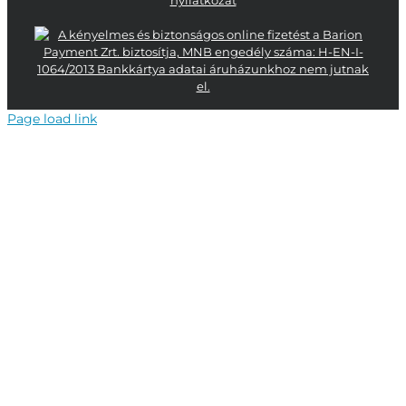
nyilatkozat
Page load link