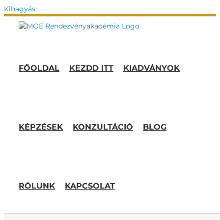
Kihagyás
FŐOLDAL
KEZDD ITT
KIADVÁNYOK
KÉPZÉSEK
KONZULTÁCIÓ
BLOG
RÓLUNK
KAPCSOLAT