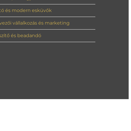
ató és modern esküvők
vezői vállalkozás és marketing
észítő és beadandó