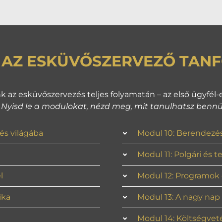
Z AZ ESKÜVŐSZERVEZŐ TAN
az esküvőszervezés teljes folyamatán – az első ügyfél-eg
 Nyisd le a modulokat, nézd meg, mit tanulhatsz bennü
és világába
Modul 10: Berendezési
Modul 11: Polgári és 
l
Modul 12: Programok 
ika
Modul 13: A nagy nap
Modul 14: Költségve