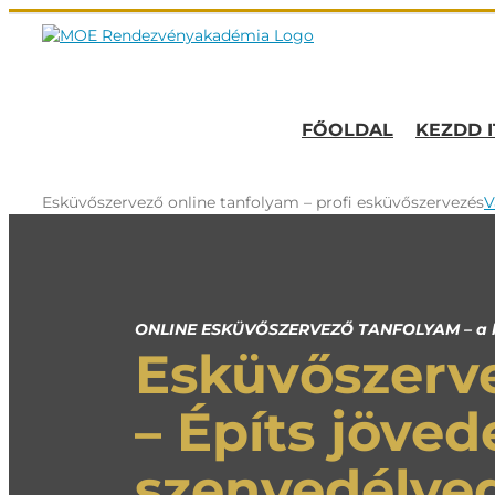
Kihagyás
FŐOLDAL
KEZDD I
Esküvőszervező online tanfolyam – profi esküvőszervezés
V
ONLINE ESKÜVŐSZERVEZŐ TANFOLYAM – a kul
Esküvőszerv
– Építs jöved
szenvedélyed