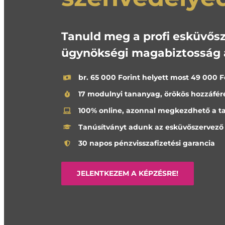
Tanuld meg a profi esküvősz
ügynökségi magabiztosság a
br. 65 000 Forint helyett most 49 000 F
17 modulnyi tananyag, örökös hozzáfér
100% online, azonnal megkezdhető a t
Tanúsítványt adunk az esküvőszervező
30 napos pénzvisszafizetési garancia
JELENTKEZEM A KÉPZÉSRE!