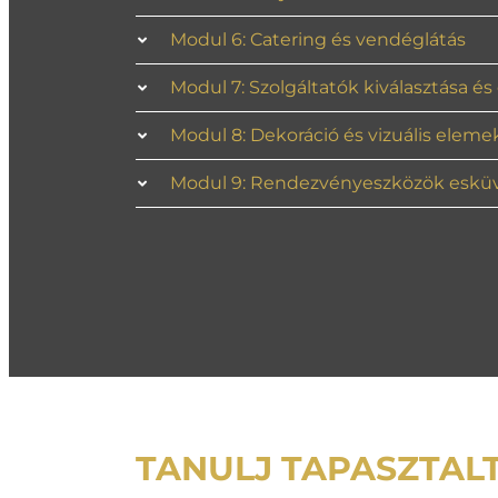
Modul 6: Catering és vendéglátás
Modul 7: Szolgáltatók kiválasztása 
Modul 8: Dekoráció és vizuális eleme
Modul 9: Rendezvényeszközök eskü
TANULJ TAPASZTAL