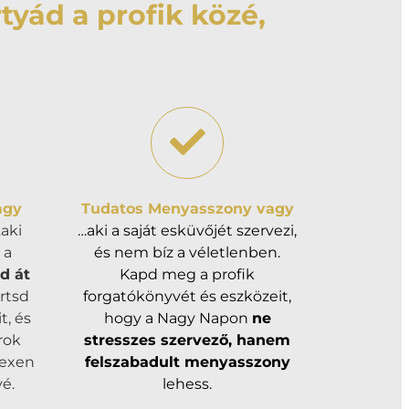
tyád a profik közé,
agy
Tudatos Menyasszony vagy
aki
…aki a saját esküvőjét szervezi,
 a
és nem bíz a véletlenben.
d át
Kapd meg a profik
értsd
forgatókönyvét és eszközeit,
t, és
hogy a Nagy Napon
ne
rok
stresszes szervező, hanem
lexen
felszabadult menyasszony
é.
lehess.