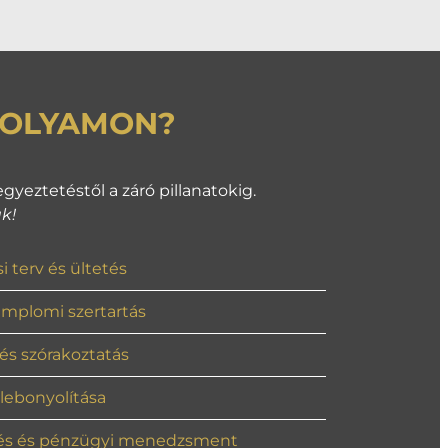
FOLYAMON?
yeztetéstől a záró pillanatokig.
k!
 terv és ültetés
templomi szertartás
és szórakoztatás
 lebonyolítása
tés és pénzügyi menedzsment