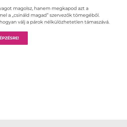
nyagot magolsz, hanem megkapod azt a
emel a „csináld magad” szervezők tömegéből.
 hogyan válj a párok nélkülözhetetlen támaszává.
ÉPZÉSRE!