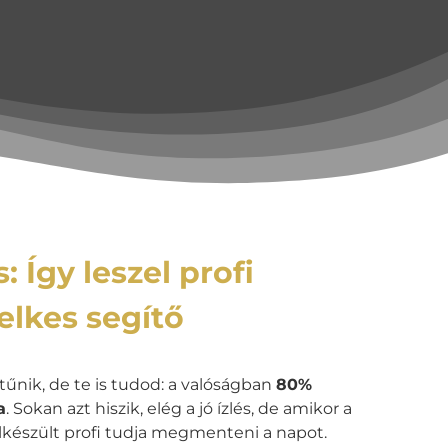
: Így leszel profi
elkes segítő
tűnik, de te is tudod: a valóságban
80%
a
. Sokan azt hiszik, elég a jó ízlés, de amikor a
felkészült profi tudja megmenteni a napot.