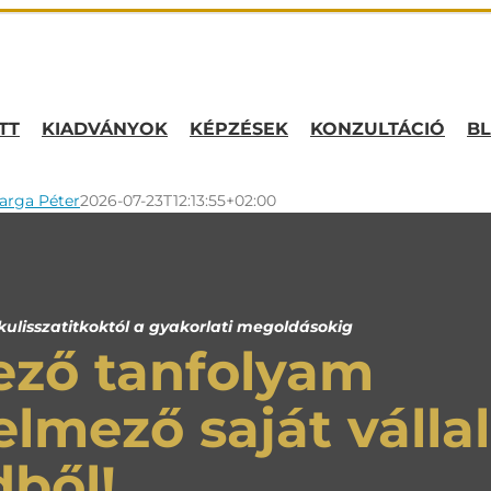
TT
KIADVÁNYOK
KÉPZÉSEK
KONZULTÁCIÓ
B
arga Péter
2026-07-23T12:13:55+02:00
isszatitkoktól a gyakorlati megoldásokig
ező tanfolyam
elmező saját válla
ből!