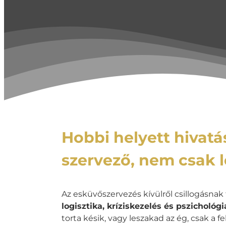
Hobbi helyett hivatás
szervező, nem csak l
Az esküvőszervezés kívülről csillogásnak 
logisztika, kríziskezelés és pszichológi
torta késik, vagy leszakad az ég, csak a 