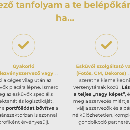
ző tanfolyam a te belépőkár
ha…
Gyakorló
Esküvői szolgáltató v
dezvényszervező vagy
…
(Fotós, CM, Dekoros)
…
ki a céges világ után az
szeretne kiemelkedni
vők piacára lépne. Ismerd
versenytársak közül.
Lás
g az esküvők speciális
a teljes „nagy képet”
, 
lektanát és logisztikáját,
meg a szervezés miértjei
y a
portfóliódat bővítve
a
válj a szervezők és a pá
ánszektorban is azonnal
nélkülözhetetlen, komp
profiként érvényesülj.
gondolkodó partnerév