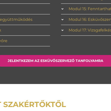
Modul 15: Fenntarth
és együttműködés
Modul 16: Esküvőszer
k
Modul 17: Vizsgafelk
vőre
JELENTKEZEM AZ ESKÜVŐSZERVEZŐ TANFOLYAMRA
T SZAKÉRTŐKTŐL