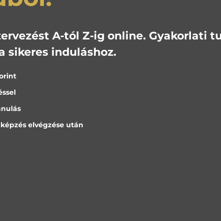
ervezést A-tól Z-ig online. Gyakorlati 
 sikeres induláshoz.
orint
éssel
anulás
 képzés elvégzése után