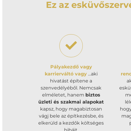
Ez az esküvőszerve
Pályakezdő vagy
karrierváltó vagy
…aki
ren
hivatást építene a
a
szenvedélyéből. Nemcsak
eskü
elméletet, hanem
biztos
me
üzleti és szakmai alapokat
lé
kapsz, hogy magabiztosan
hog
vágj bele az építkezésbe, és
mag
elkerüld a kezdők költséges
hibáit.