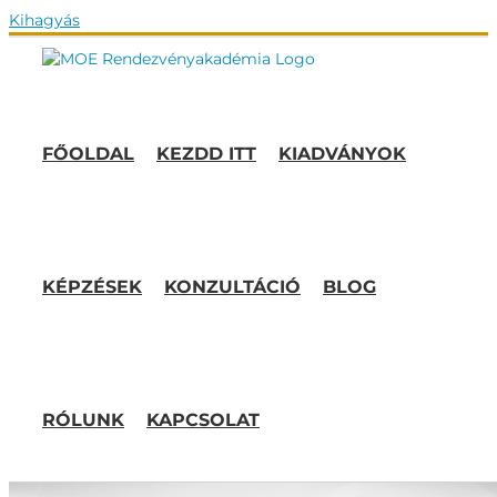
Kihagyás
FŐOLDAL
KEZDD ITT
KIADVÁNYOK
KÉPZÉSEK
KONZULTÁCIÓ
BLOG
RÓLUNK
KAPCSOLAT