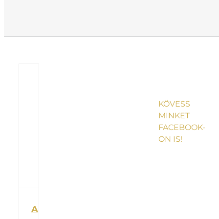
KÖVESS
MINKET
FACEBOOK-
ON IS!
A