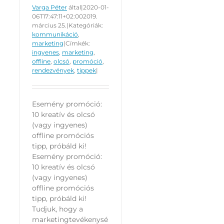
Varga Péter
által
|
2020-01-
06T17:47:11+02:00
2019.
március 25.
|
Kategóriák:
kommunikáció
,
marketing
|
Címkék:
ingyenes
,
marketing
,
offline
,
olcsó
,
promóció
,
rendezvények
,
tippek
|
Esemény promóció:
10 kreatív és olcsó
(vagy ingyenes)
offline promóciós
tipp, próbáld ki!
Esemény promóció:
10 kreatív és olcsó
(vagy ingyenes)
offline promóciós
tipp, próbáld ki!
Tudjuk, hogy a
marketingtevékenysé