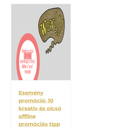
Esemény
promóció: 10
kreatív és olcsó
offline
promóciós tipp