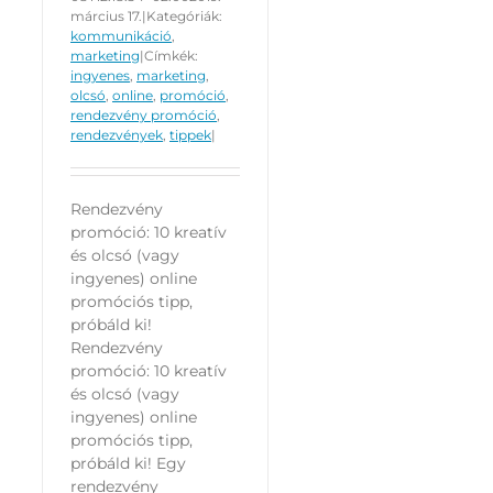
március 17.
|
Kategóriák:
kommunikáció
,
marketing
|
Címkék:
ingyenes
,
marketing
,
olcsó
,
online
,
promóció
,
rendezvény promóció
,
rendezvények
,
tippek
|
Rendezvény
promóció: 10 kreatív
és olcsó (vagy
ingyenes) online
promóciós tipp,
próbáld ki!
Rendezvény
promóció: 10 kreatív
és olcsó (vagy
ingyenes) online
promóciós tipp,
próbáld ki! Egy
rendezvény