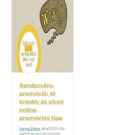
Rendezvény
promóció: 10
kreatív és olcsó
online
promóciós tipp
Varga Péter
által
|
2021-06-
08T12:18:34+02:00
2019.