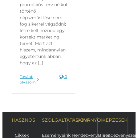
promóciós terv nélkül
történő
népszerűsítése nem
fog sikerrel végződni;
létre kell hoznod egy
korrekt marketing
tervet. Mert azt
hiszem, mindannyian
egyetértünk abban,
hogy az [...]
Tovább
0
olvasom
HASZNOS
SZOLGÁLTATÁSAINK
KIADVÁNYOK
KÉPZÉSEK
Cikkek
Eseményeink
RendezvényBiblia
Rendezvényszer