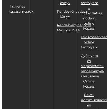
könyv
tanfolyam
Ingyenes
–
tudásanyagok
Rendezvényatlasz
Gyakorlatias,
könyv
modern,
online
Rendezvényhelyszín
képzés
MaximaLISTA
Esküvőszervező
online
tanfolyam
Gyáravató
és
alapkőletételi
rendezvények
szervezése
Online
képzés
Üzleti
Kommunikáció
és