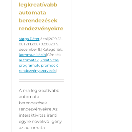
legkreatívabb
automata
berendezések
rendezvényekre
Varga Péter
által
|
2019-12-
08T21:13:08+02:00
2019.
december 8.
|
Kategóriák:
kommunikáció
|
Címkék:
automaták
,
kreativitás
,
programok
,
promóció
,
rendezvényszervezés
|
A ma legkreatívabb
automata
berendezések
rendezvényekre Az
interaktivitás iránti
egyre növekvő igény
az automata