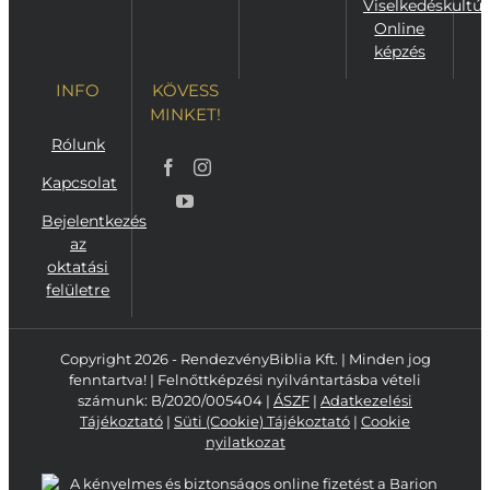
Viselkedéskultúr
Online
képzés
INFO
KÖVESS
MINKET!
Rólunk
Kapcsolat
Bejelentkezés
az
oktatási
felületre
Copyright 2026 - RendezvényBiblia Kft. | Minden jog
fenntartva! | Felnőttképzési nyilvántartásba vételi
számunk: B/2020/005404 |
ÁSZF
|
Adatkezelési
Tájékoztató
|
Süti (Cookie) Tájékoztató
|
Cookie
nyilatkozat