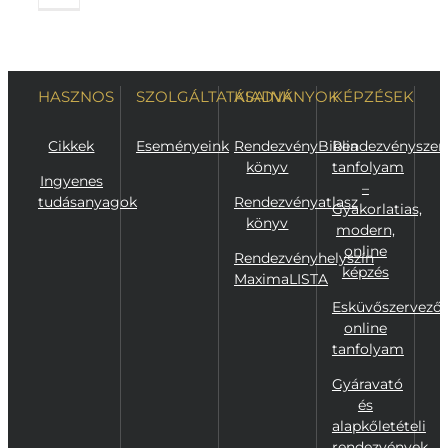
HASZNOS
SZOLGÁLTATÁSAINK
KIADVÁNYOK
KÉPZÉSEK
Cikkek
Eseményeink
RendezvényBiblia
Rendezvényszer
könyv
tanfolyam
Ingyenes
–
tudásanyagok
Rendezvényatlasz
Gyakorlatias,
könyv
modern,
online
Rendezvényhelyszín
képzés
MaximaLISTA
Esküvőszervező
online
tanfolyam
Gyáravató
és
alapkőletételi
rendezvények