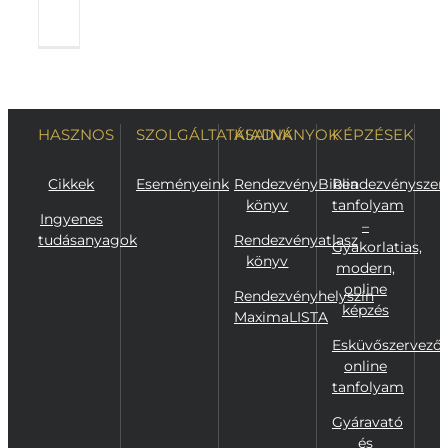
olvasom
HASZNOS
SZOLGÁLTATÁSAINK
KIADVÁNYOK
KÉPZÉSEK
Cikkek
Eseményeink
RendezvényBiblia
Rendezvényszer
könyv
tanfolyam
Ingyenes
–
tudásanyagok
Rendezvényatlasz
Gyakorlatias,
könyv
modern,
online
Rendezvényhelyszín
képzés
MaximaLISTA
Esküvőszervező
online
tanfolyam
Gyáravató
és