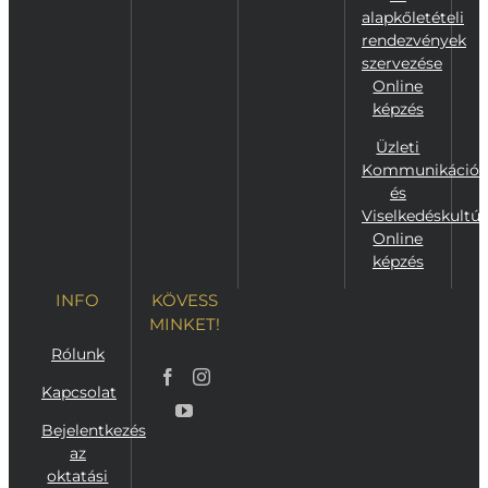
alapkőletételi
rendezvények
szervezése
Online
képzés
Üzleti
Kommunikáció
és
Viselkedéskultúr
Online
képzés
INFO
KÖVESS
MINKET!
Rólunk
Kapcsolat
Bejelentkezés
az
oktatási