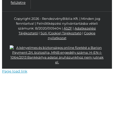
felületre
Copyright 2026 - RendezvényBiblia Kft. | Minden jog
fenntartva! | Felnőttképzési nyilvántartásba vételi
számunk: B/2020/005404 |
ÁSZF
|
Adatkezelési
Tájékoztató
|
Süti (Cookie) Tájékoztató
|
Cookie
nyilatkozat
Page load link