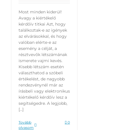
Most minden kiderül!
Avagy a kiértékelő
kérdőív titkai Azt, hogy
találkoztak-e az igények
az elvárásokkal, és hogy
valóban elérte-e az
esemény a célját, a
résztvevők létszámának
ismerete vajmi kevés.
Kisebb létszám esetén
választhatod a szóbeli
értékelést, de nagyobb
rendezvénynél már az
írásbeli vagy elektronikus
kiértékelő kérdőív lesz a
segítségedre. A legjobb,
[...]
Tovább
0
olvasom