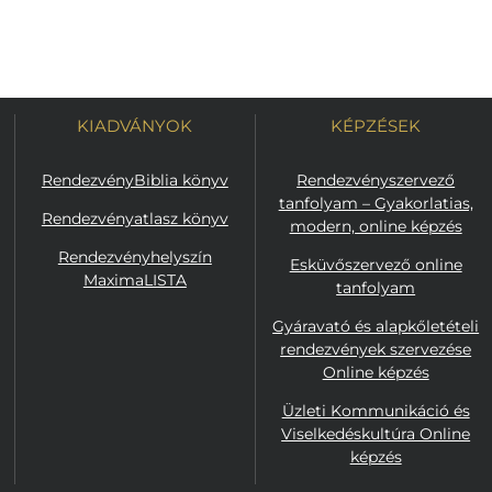
KIADVÁNYOK
KÉPZÉSEK
RendezvényBiblia könyv
Rendezvényszervező
tanfolyam – Gyakorlatias,
Rendezvényatlasz könyv
modern, online képzés
Rendezvényhelyszín
Esküvőszervező online
MaximaLISTA
tanfolyam
Gyáravató és alapkőletételi
rendezvények szervezése
Online képzés
Üzleti Kommunikáció és
Viselkedéskultúra Online
képzés