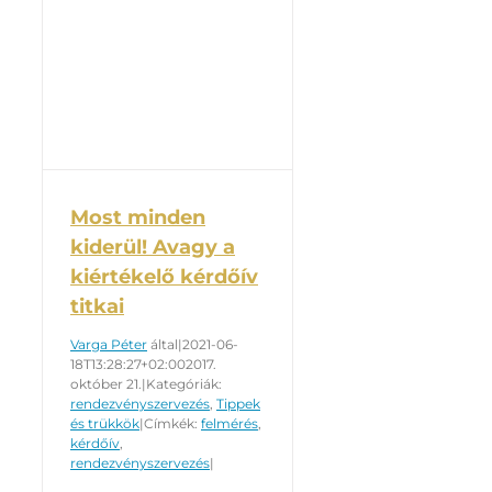
Most minden
kiderül! Avagy a
kiértékelő kérdőív
titkai
Varga Péter
által
|
2021-06-
18T13:28:27+02:00
2017.
október 21.
|
Kategóriák:
rendezvényszervezés
,
Tippek
és trükkök
|
Címkék:
felmérés
,
kérdőív
,
rendezvényszervezés
|