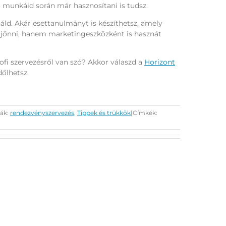
 munkáid során már hasznosítani is tudsz.
náld. Akár esettanulmányt is készíthetsz, amely
 jönni, hanem marketingeszközként is hasznát
ofi szervezésről van szó? Akkor válaszd a
Horizont
őlhetsz.
iák:
rendezvényszervezés
,
Tippek és trükkök
|
Címkék: