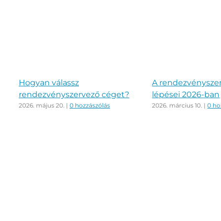
Hogyan válassz
A rendezvénysze
rendezvényszervező céget?
lépései 2026-ban
2026. május 20.
|
0 hozzászólás
2026. március 10.
|
0 ho