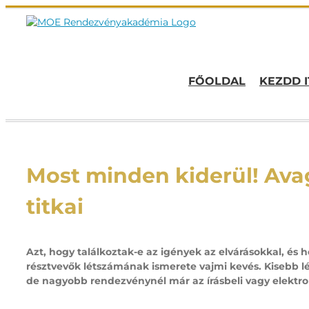
Kihagyás
FŐOLDAL
KEZDD I
Most minden kiderül! Avag
titkai
Azt, hogy találkoztak-e az igények az elvárásokkal, és 
résztvevők létszámának ismerete vajmi kevés. Kisebb lé
de nagyobb rendezvénynél már az írásbeli vagy elektron