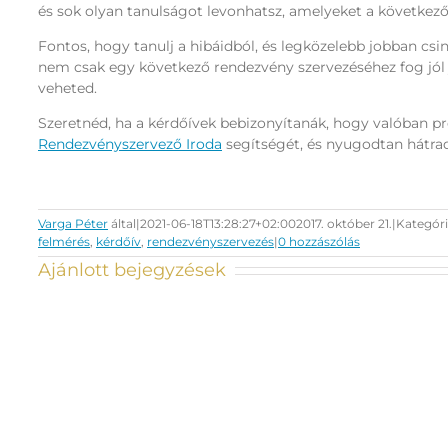
és sok olyan tanulságot levonhatsz, amelyeket a következő
Fontos, hogy tanulj a hibáidból, és legközelebb jobban csi
nem csak egy következő rendezvény szervezéséhez fog jól
veheted.
Szeretnéd, ha a kérdőívek bebizonyítanák, hogy valóban pr
Rendezvényszervező Iroda
segítségét, és nyugodtan hátrad
Varga Péter
által
|
2021-06-18T13:28:27+02:00
2017. október 21.
|
Kategór
felmérés
,
kérdőív
,
rendezvényszervezés
|
0 hozzászólás
Ajánlott bejegyzések