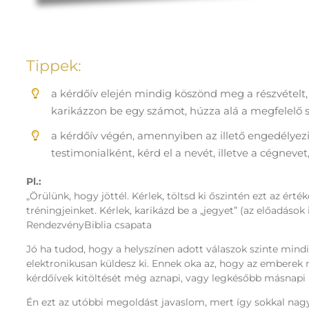
Tippek:
a kérdőív elején mindig köszönd meg a részvételt, 
karikázzon be egy számot, húzza alá a megfelelő szó
a kérdőív végén, amennyiben az illető engedélyez
testimonialként, kérd el a nevét, illetve a cégnevet,
Pl.:
„Örülünk, hogy jöttél. Kérlek, töltsd ki őszintén ezt az érték
tréningjeinket. Kérlek, karikázd be a „jegyet” (az előadások
RendezvényBiblia csapata
Jó ha tudod, hogy a helyszínen adott válaszok szinte mind
elektronikusan küldesz ki. Ennek oka az, hogy az emberek 
kérdőívek kitöltését még aznapi, vagy legkésőbb másnapi 
Én ezt az utóbbi megoldást javaslom, mert így sokkal nagy