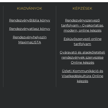
KIADVÁNYOK
KÉPZÉSEK
RendezvényBiblia könyv
Rendezvényszervező
tanfolyam – Gyakorlatias,
Rendezvényatlasz könyv
modern, online képzés
Rendezvényhelyszín
Esküvőszervező online
MaximaLISTA
tanfolyam
Gyáravató és alapkőletételi
rendezvények szervezése
Online képzés
Üzleti Kommunikáció és
Viselkedéskultúra Online
képzés