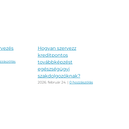
rvezés
Hogyan szervezz
Rende
kreditpontos
legfo
továbbképzést
zzászólás
2026. fe
egészségügyi
szakdolgozóknak?
2026. február 24.
|
0 hozzászólás