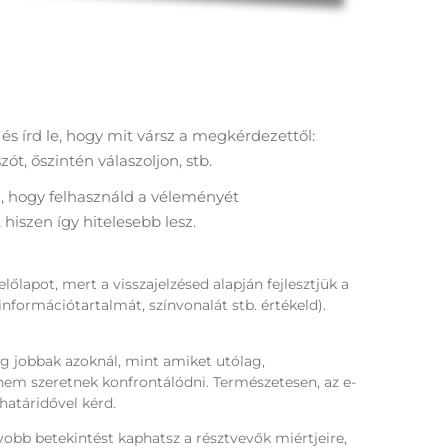
és írd le, hogy mit vársz a megkérdezettől:
t, őszintén válaszoljon, stb.
i, hogy felhasználd a véleményét
 hiszen így hitelesebb lesz.
előlapot, mert a visszajelzésed alapján fejlesztjük a
 információtartalmát, színvonalát stb. értékeld).
ig jobbak azoknál, mint amiket utólag,
nem szeretnek konfrontálódni. Természetesen, az e-
határidővel kérd.
obb betekintést kaphatsz a résztvevők miértjeire,