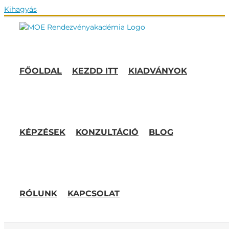
Kihagyás
FŐOLDAL
KEZDD ITT
KIADVÁNYOK
KÉPZÉSEK
KONZULTÁCIÓ
BLOG
RÓLUNK
KAPCSOLAT