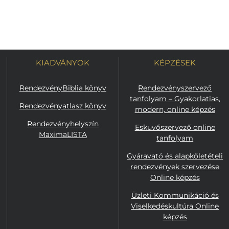
KIADVÁNYOK
KÉPZÉSEK
RendezvényBiblia könyv
Rendezvényszervező
tanfolyam – Gyakorlatias,
Rendezvényatlasz könyv
modern, online képzés
Rendezvényhelyszín
Esküvőszervező online
MaximaLISTA
tanfolyam
Gyáravató és alapkőletételi
rendezvények szervezése
Online képzés
Üzleti Kommunikáció és
Viselkedéskultúra Online
képzés