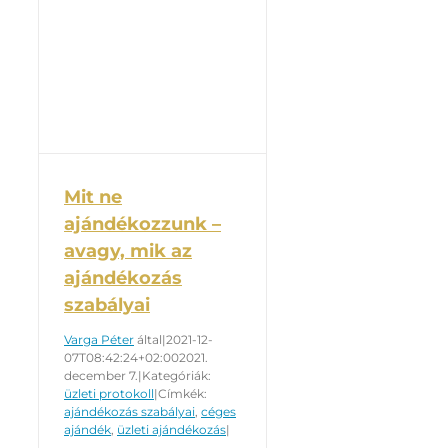
Mit ne
ajándékozzunk –
avagy, mik az
ajándékozás
szabályai
Varga Péter
által
|
2021-12-
07T08:42:24+02:00
2021.
december 7.
|
Kategóriák:
üzleti protokoll
|
Címkék:
ajándékozás szabályai
,
céges
ajándék
,
üzleti ajándékozás
|