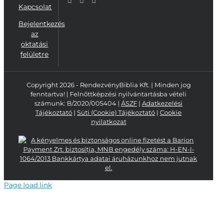
Kapcsolat
Bejelentkezés
az
oktatási
felületre
Copyright 2026 - RendezvényBiblia Kft. | Minden jog
fenntartva! | Felnőttképzési nyilvántartásba vételi
számunk: B/2020/005404 |
ÁSZF
|
Adatkezelési
Tájékoztató
|
Süti (Cookie) Tájékoztató
|
Cookie
nyilatkozat
Page load link