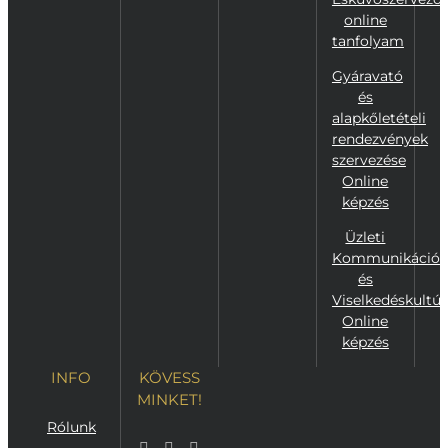
online
tanfolyam
Gyáravató
és
alapkőletételi
rendezvények
szervezése
Online
képzés
Üzleti
Kommunikáció
és
Viselkedéskultúr
Online
képzés
INFO
KÖVESS
MINKET!
Rólunk