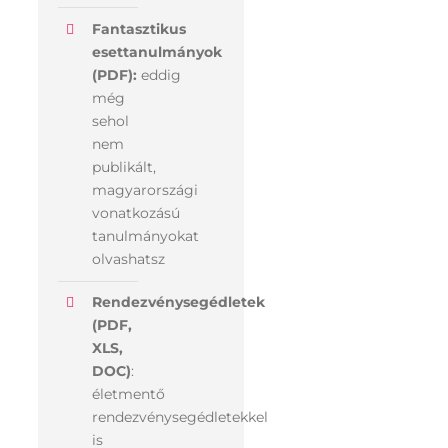
Fantasztikus
esettanulmányok
(PDF):
eddig
még
sehol
nem
publikált,
magyarországi
vonatkozású
tanulmányokat
olvashatsz
Rendezvénysegédletek
(PDF,
XLS,
DOC)
:
életmentő
rendezvénysegédletekkel
is