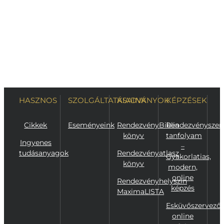
útmutat
és
szakszótá
2026.
február
11.
|
0
hozzászólás
HASZNOS
SZOLGÁLTATÁSAINK
KIADVÁNYOK
KÉPZÉSEK
Cikkek
Eseményeink
RendezvényBiblia
Rendezvényszer
könyv
tanfolyam
Ingyenes
–
tudásanyagok
Rendezvényatlasz
Gyakorlatias,
könyv
modern,
online
Rendezvényhelyszín
képzés
MaximaLISTA
Esküvőszervező
online