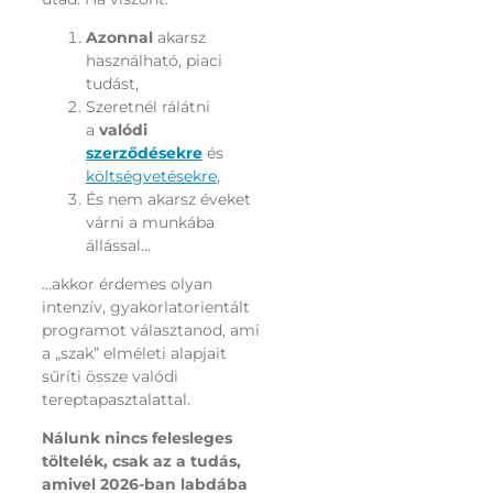
Azonnal
akarsz
használható, piaci
tudást,
Szeretnél rálátni
a
valódi
szerződésekre
és
költségvetésekre
,
És nem akarsz éveket
várni a munkába
állással…
…akkor érdemes olyan
intenzív, gyakorlatorientált
programot választanod, ami
a „szak” elméleti alapjait
sűríti össze valódi
tereptapasztalattal.
Nálunk nincs felesleges
töltelék, csak az a tudás,
amivel 2026-ban labdába