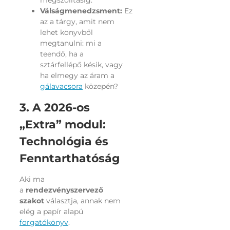
megszólításig.
Válságmenedzsment:
Ez
az a tárgy, amit nem
lehet könyvből
megtanulni: mi a
teendő, ha a
sztárfellépő késik, vagy
ha elmegy az áram a
gálavacsora
közepén?
3. A 2026-os
„Extra” modul:
Technológia és
Fenntarthatóság
Aki ma
a
rendezvényszervező
szakot
választja, annak nem
elég a papír alapú
forgatókönyv
.