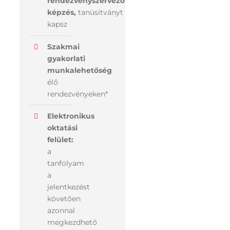
rendezvényszervező
képzés,
tanúsítványt
kapsz
Szakmai
gyakorlati
munkalehetőség
élő
rendezvényeken*
Elektronikus
oktatási
felület:
a
tanfolyam
a
jelentkezést
követően
azonnal
megkezdhető