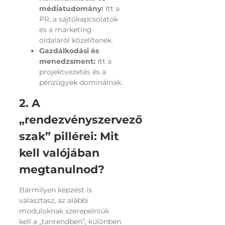
médiatudomány:
Itt a
PR, a sajtókapcsolatok
és a marketing
oldaláról közelítenek.
Gazdálkodási és
menedzsment:
Itt a
projektvezetés és a
pénzügyek dominálnak.
2. A
„rendezvényszervező
szak” pillérei: Mit
kell valójában
megtanulnod?
Bármilyen képzést is
választasz, az alábbi
moduloknak szerepelniük
kell a „tanrendben”, különben