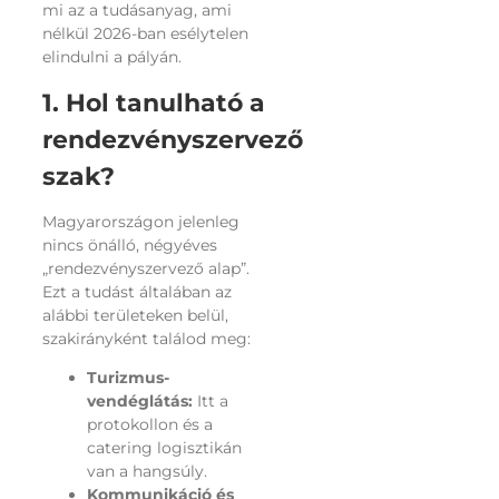
mi az a tudásanyag, ami
nélkül 2026-ban esélytelen
elindulni a pályán.
1. Hol tanulható a
rendezvényszervező
szak?
Magyarországon jelenleg
nincs önálló, négyéves
„rendezvényszervező alap”.
Ezt a tudást általában az
alábbi területeken belül,
szakirányként találod meg:
Turizmus-
vendéglátás:
Itt a
protokollon és a
catering logisztikán
van a hangsúly.
Kommunikáció és