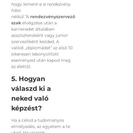
hogy lement-e a rendezvény
hiba
nélkül.”
A
rendezvényszervező
szak
elvégzése után a
karrieredet általában
asszisztensként vagy junior
szervezőként kezded. A
valódi „diplomádat” az első 10
sikeresen lebonyolított
eseményed után kapod meg
az élettől.
5. Hogyan
válaszd ki a
neked való
képzést?
Ha a célod a tudományos
elmélyedés, az egyetem a te
utad. Ha viszont: