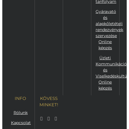
tanfolyam
Gyáravató
és
alapkőletételi
rendezvények
szervezése
Online
képzés
Üzleti
Kommunikáció
és
Viselkedéskultúr
Online
képzés
INFO
KÖVESS
MINKET!
Rólunk
Kapcsolat