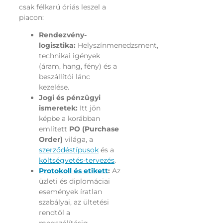
csak félkarú óriás leszel a
piacon:
Rendezvény-
logisztika:
Helyszínmenedzsment,
technikai igények
(áram, hang, fény) és a
beszállítói lánc
kezelése.
Jogi és pénzügyi
ismeretek:
Itt jön
képbe a korábban
említett
PO (Purchase
Order)
világa, a
szerződéstípusok
és a
költségvetés-tervezés
.
Protokoll és etikett
:
Az
üzleti és diplomáciai
események íratlan
szabályai, az ültetési
rendtől a