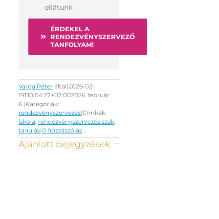
ellátunk
ÉRDEKEL A
RENDEZVÉNYSZERVEZŐ
TANFOLYAM!
Varga Péter
által
|
2026-02-
19T10:04:22+02:00
2026. február
6.
|
Kategóriák:
rendezvényszervezés
|
Címkék:
iskola
,
rendezvényszervezés szak
,
tanulás
|
0 hozzászólás
Ajánlott bejegyzések