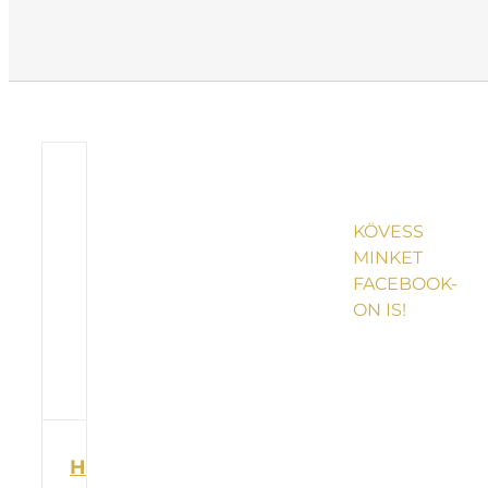
KÖVESS
MINKET
FACEBOOK-
ON IS!
H