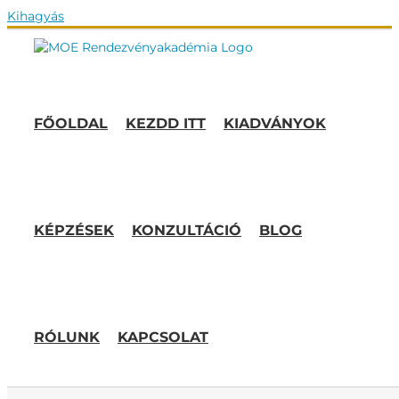
Kihagyás
FŐOLDAL
KEZDD ITT
KIADVÁNYOK
KÉPZÉSEK
KONZULTÁCIÓ
BLOG
RÓLUNK
KAPCSOLAT