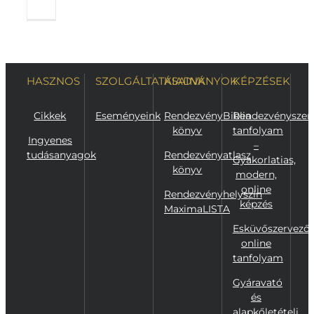
HASZNOS
SZOLGÁLTATÁSAINK
KIADVÁNYOK
KÉPZÉSEK
Cikkek
Eseményeink
RendezvényBiblia
Rendezvényszer
könyv
tanfolyam
Ingyenes
–
tudásanyagok
Rendezvényatlasz
Gyakorlatias,
könyv
modern,
online
Rendezvényhelyszín
képzés
MaximaLISTA
Esküvőszervező
online
tanfolyam
Gyáravató
és
alapkőletételi