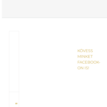
KÖVESS
MINKET
FACEBOOK-
ON IS!
„