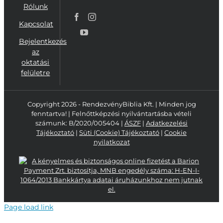
Rólunk
Kapcsolat
Bejelentkezés
az
oktatási
felületre
Copyright 2026 - RendezvényBiblia Kft. | Minden jog
fenntartva! | Felnőttképzési nyilvántartásba vételi
számunk: B/2020/005404 |
ÁSZF
|
Adatkezelési
Tájékoztató
|
Süti (Cookie) Tájékoztató
|
Cookie
nyilatkozat
Page load link