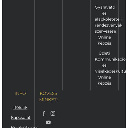
Gyáravató
és
alapkőletételi
rendezvények
szervezése
Online
képzés
Üzleti
Kommunikáció
és
Viselkedéskultúr
Online
képzés
INFO
KÖVESS
MINKET!
Rólunk
Kapcsolat
Bejelentkezés