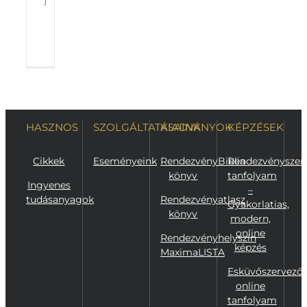
]
Tovább
0
olvasom
HASZNOS
SZOLGÁLTATÁSAINK
KIADVÁNYOK
KÉPZÉSEK
Cikkek
Eseményeink
RendezvényBiblia
Rendezvényszer
könyv
tanfolyam
Ingyenes
–
tudásanyagok
Rendezvényatlasz
Gyakorlatias,
könyv
modern,
online
Rendezvényhelyszín
képzés
MaximaLISTA
Esküvőszervező
online
tanfolyam