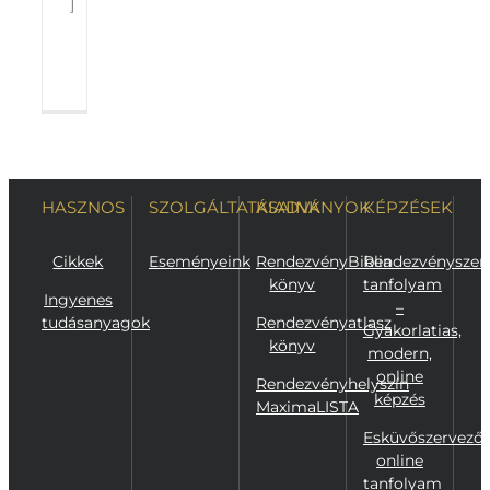
]
Tovább
0
olvasom
HASZNOS
SZOLGÁLTATÁSAINK
KIADVÁNYOK
KÉPZÉSEK
Cikkek
Eseményeink
RendezvényBiblia
Rendezvényszer
könyv
tanfolyam
Ingyenes
–
tudásanyagok
Rendezvényatlasz
Gyakorlatias,
könyv
modern,
online
Rendezvényhelyszín
képzés
MaximaLISTA
Esküvőszervező
online
tanfolyam