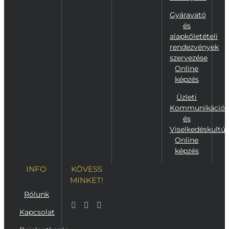
Gyáravató
és
alapkőletételi
rendezvények
szervezése
Online
képzés
Üzleti
Kommunikáció
és
Viselkedéskultúr
Online
képzés
INFO
KÖVESS
MINKET!
Rólunk
Kapcsolat