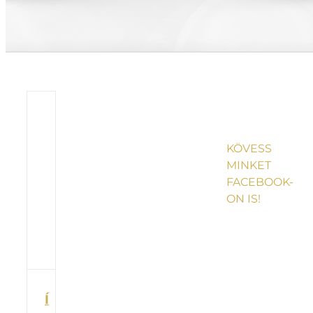
KÖVESS
MINKET
FACEBOOK-
ON IS!
Í