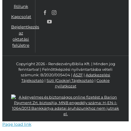
Rólunk
Kapcsolat
Bejelentkezés
az
oktatási
felületre
Copyright 2026 - RendezvényBiblia Kft. | Minden jog
fenntartva! | Felnőttképzési nyilvántartásba vételi
számunk: B/2020/005404 |
ÁSZF
|
Adatkezelési
Tájékoztató
|
Süti (Cookie) Tájékoztató
|
Cookie
nyilatkozat
Page load link