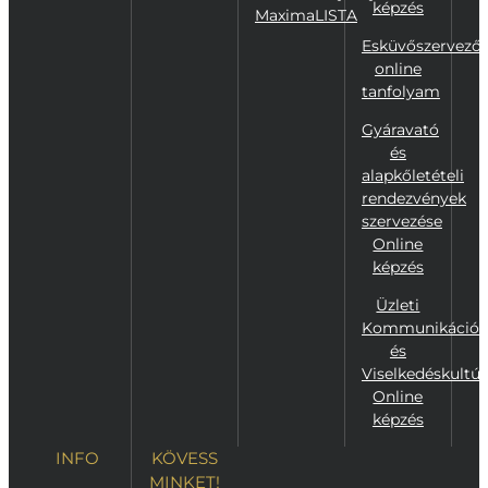
képzés
MaximaLISTA
Esküvőszervező
online
tanfolyam
Gyáravató
és
alapkőletételi
rendezvények
szervezése
Online
képzés
Üzleti
Kommunikáció
és
Viselkedéskultúr
Online
képzés
INFO
KÖVESS
MINKET!