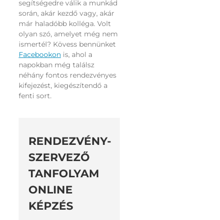
segítségedre válik a munkád
során, akár kezdő vagy, akár
már haladóbb kolléga. Volt
olyan szó, amelyet még nem
ismertél? Kövess bennünket
Facebookon
is, ahol a
napokban még találsz
néhány fontos rendezvényes
kifejezést, kiegészítendő a
fenti sort.
RENDEZVÉNY-
SZERVEZŐ
TANFOLYAM
ONLINE
KÉPZÉS