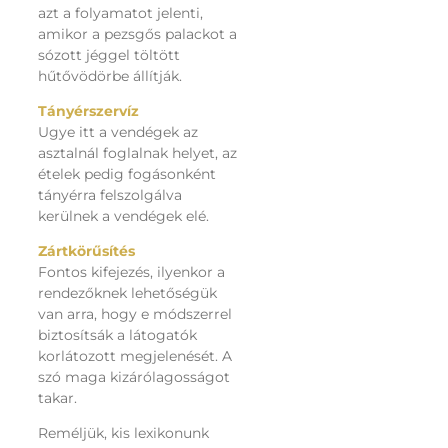
azt a folyamatot jelenti,
amikor a pezsgős palackot a
sózott jéggel töltött
hűtővödörbe állítják.
Tányérszervíz
Ugye itt a vendégek az
asztalnál foglalnak helyet, az
ételek pedig fogásonként
tányérra felszolgálva
kerülnek a vendégek elé.
Zártkörűsítés
Fontos kifejezés, ilyenkor a
rendezőknek lehetőségük
van arra, hogy e módszerrel
biztosítsák a látogatók
korlátozott megjelenését. A
szó maga kizárólagosságot
takar.
Reméljük, kis lexikonunk