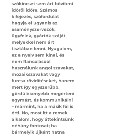
szókincset sem árt bővíteni
időről időre. Számos
kifejezés, szófordulat
hagyja el ugyanis az
eseményszervezők,
ügyfelek, gyártók száját,
melyekkel nem árt
tisztában lenni. Nyugalom,
ez a nyelv sem kínai, és
nem flancolásból
használunk angol szavakat,
mozaikszavakat vagy
furcsa rövidítéseket, hanem
mert így egyszerűbb,
gördülékenyebb megérteni
egymást, és kommunikálni
– mármint, ha a másik fél is
érti. No, most itt a remek
alkalom, hogy áttekintsünk
néhány fontosat; ha
bármelyik újként hatna