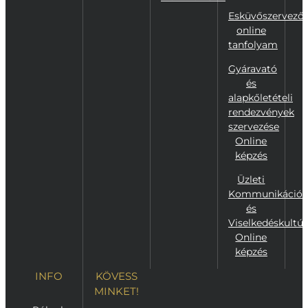
Esküvőszervező
online
tanfolyam
Gyáravató
és
alapkőletételi
rendezvények
szervezése
Online
képzés
Üzleti
Kommunikáció
és
Viselkedéskultúr
Online
képzés
INFO
KÖVESS
MINKET!