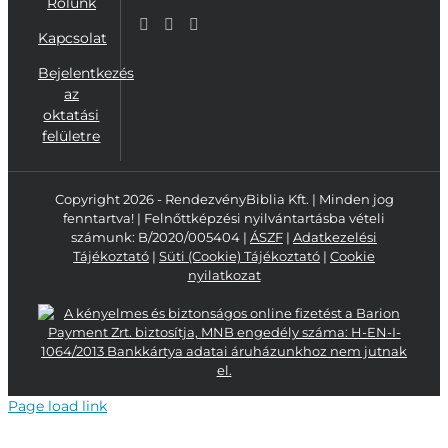
Rólunk
Kapcsolat
Bejelentkezés
az
oktatási
felületre
Copyright 2026 - RendezvényBiblia Kft. | Minden jog
fenntartva! | Felnőttképzési nyilvántartásba vételi
számunk: B/2020/005404 |
ÁSZF
|
Adatkezelési
Tájékoztató
|
Süti (Cookie) Tájékoztató
|
Cookie
nyilatkozat
Page load link