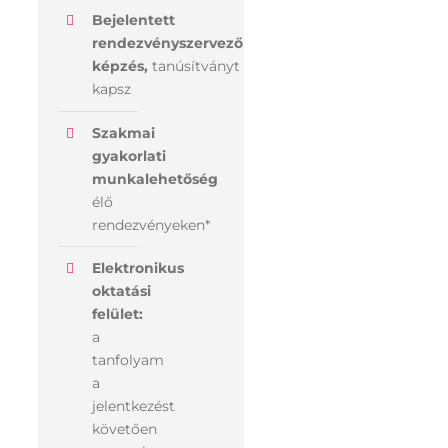
Bejelentett
rendezvényszervező
képzés,
tanúsítványt
kapsz
Szakmai
gyakorlati
munkalehetőség
élő
rendezvényeken*
Elektronikus
oktatási
felület:
a
tanfolyam
a
jelentkezést
követően