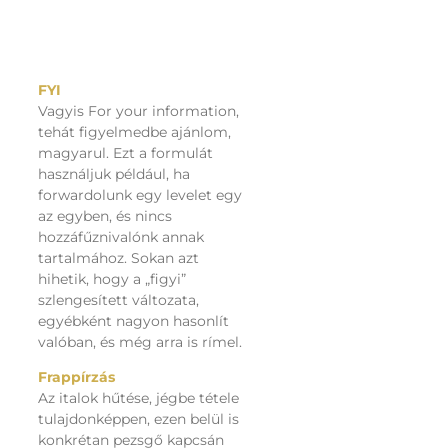
FYI
Vagyis For your information,
tehát figyelmedbe ajánlom,
magyarul. Ezt a formulát
használjuk például, ha
forwardolunk egy levelet egy
az egyben, és nincs
hozzáfűznivalónk annak
tartalmához. Sokan azt
hihetik, hogy a „figyi”
szlengesített változata,
egyébként nagyon hasonlít
valóban, és még arra is rímel.
Frappírzás
Az italok hűtése, jégbe tétele
tulajdonképpen, ezen belül is
konkrétan pezsgő kapcsán