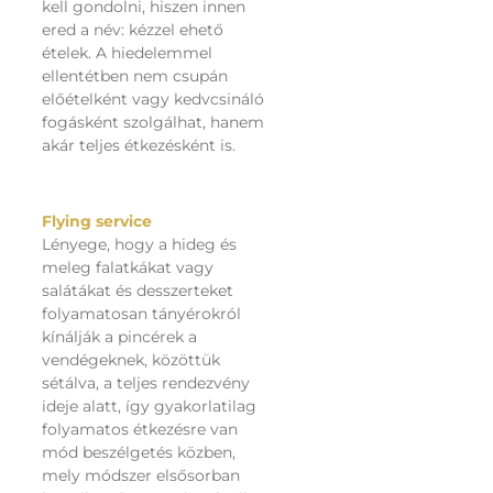
kell gondolni, hiszen innen
ered a név: kézzel ehető
ételek. A hiedelemmel
ellentétben nem csupán
előételként vagy kedvcsináló
fogásként szolgálhat, hanem
akár teljes étkezésként is.
Flying service
Lényege, hogy a hideg és
meleg falatkákat vagy
salátákat és desszerteket
folyamatosan tányérokról
kínálják a pincérek a
vendégeknek, közöttük
sétálva, a teljes rendezvény
ideje alatt, így gyakorlatilag
folyamatos étkezésre van
mód beszélgetés közben,
mely módszer elsősorban