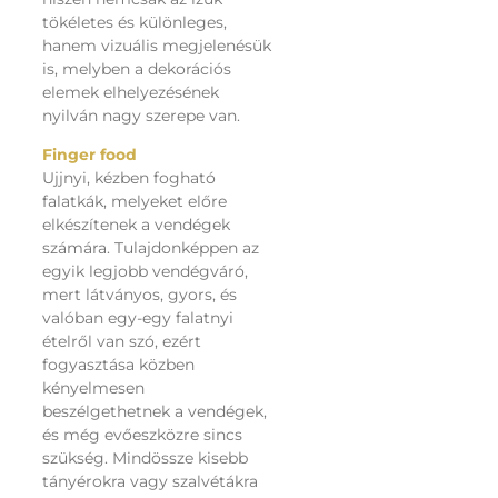
tökéletes és különleges,
hanem vizuális megjelenésük
is, melyben a dekorációs
elemek elhelyezésének
nyilván nagy szerepe van.
Finger food
Ujjnyi, kézben fogható
falatkák, melyeket előre
elkészítenek a vendégek
számára. Tulajdonképpen az
egyik legjobb vendégváró,
mert látványos, gyors, és
valóban egy-egy falatnyi
ételről van szó, ezért
fogyasztása közben
kényelmesen
beszélgethetnek a vendégek,
és még evőeszközre sincs
szükség. Mindössze kisebb
tányérokra vagy szalvétákra