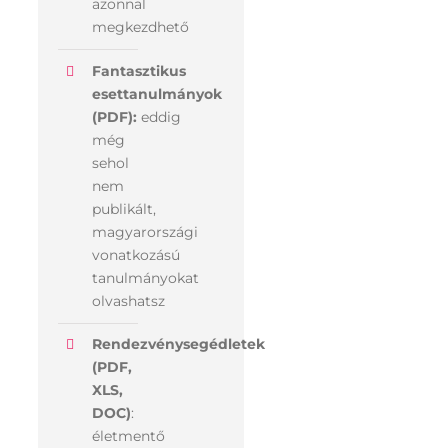
azonnal
megkezdhető
Fantasztikus
esettanulmányok
(PDF):
eddig
még
sehol
nem
publikált,
magyarországi
vonatkozású
tanulmányokat
olvashatsz
Rendezvénysegédletek
(PDF,
XLS,
DOC)
:
életmentő