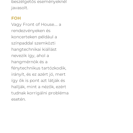
beszélgetős eseményeknél
javasolt.
FOH
Vagy Front of House…. a
rendezvényeken és
koncerteken például a
színpaddal szemközti
hangtechnikai kiállást
nevezik így, ahol a
hangmérnök és a
fénytechnikus tartózkodik,
irányít, és ez azért jó, mert
így ők is pont azt látják és
hallják, mint a nézők, ezért
tudnak korrigálni probléma
esetén.