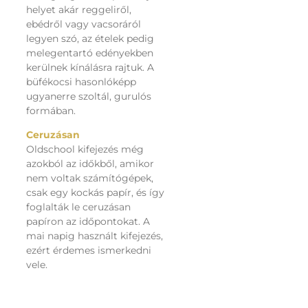
helyet akár reggeliről,
ebédről vagy vacsoráról
legyen szó, az ételek pedig
melegentartó edényekben
kerülnek kínálásra rajtuk. A
büfékocsi hasonlóképp
ugyanerre szoltál, gurulós
formában.
Ceruzásan
Oldschool kifejezés még
azokból az időkből, amikor
nem voltak számítógépek,
csak egy kockás papír, és így
foglalták le ceruzásan
papíron az időpontokat. A
mai napig használt kifejezés,
ezért érdemes ismerkedni
vele.