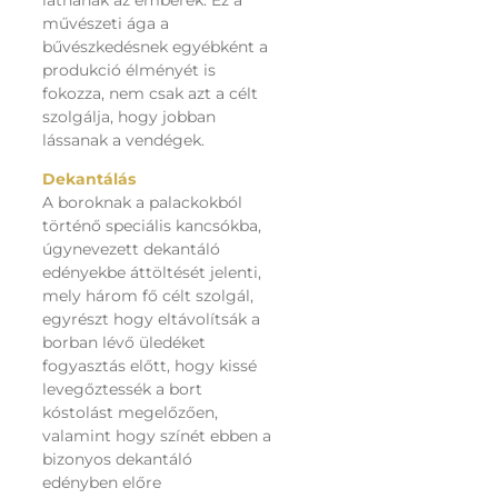
látnának az emberek. Ez a
művészeti ága a
bűvészkedésnek egyébként a
produkció élményét is
fokozza, nem csak azt a célt
szolgálja, hogy jobban
lássanak a vendégek.
Dekantálás
A boroknak a palackokból
történő speciális kancsókba,
úgynevezett dekantáló
edényekbe áttöltését jelenti,
mely három fő célt szolgál,
egyrészt hogy eltávolítsák a
borban lévő üledéket
fogyasztás előtt, hogy kissé
levegőztessék a bort
kóstolást megelőzően,
valamint hogy színét ebben a
bizonyos dekantáló
edényben előre