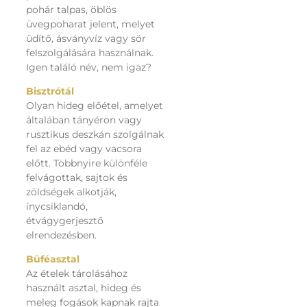
pohár talpas, öblös
üvegpoharat jelent, melyet
üdítő, ásványvíz vagy sör
felszolgálására használnak.
Igen találó név, nem igaz?
Bisztrótál
Olyan hideg előétel, amelyet
általában tányéron vagy
rusztikus deszkán szolgálnak
fel az ebéd vagy vacsora
előtt. Többnyire különféle
felvágottak, sajtok és
zöldségek alkotják,
ínycsiklandó,
étvágygerjesztő
elrendezésben.
Büféasztal
Az ételek tárolásához
használt asztal, hideg és
meleg fogások kapnak rajta