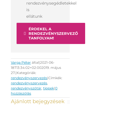
rendezvénysegédletekkel
is
ellátunk
ÉRDEKEL A
RENDEZVÉNYSZERVEZŐ
TANFOLYAM!
Varga Péter
által
|
2021-06-
18T13:34:02+02:00
2019. május
27.
|
Kategóriák:
rendezvényszervezés
|
Címkék:
rendezvényszervezés
,
rendezvényszótár
,
tippek
|
0
hozzászólás
Ajánlott bejegyzések