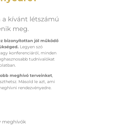
a kívánt létszámú
enik meg.
z bizonyítottan jól működő
zükséged.
Legyen szó
vagy konferenciáról, minden
leghasznosabb tudnivalókat
olatban.
jobb meghívó terveinket
,
zthetsz. Másold le azt, ami
meghívni rendezvényedre.
ny meghívók