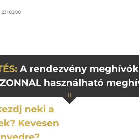
6:23+02:00
TÉS:
A rendezvény meghívók 
AZONNAL használható meghí
ezdj neki a
ek? Kevesen
ényedre?