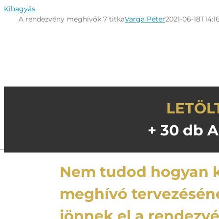
Kihagyás
A rendezvény meghívók 7 titka
Varga Péter
2021-06-18T14:1
LETÖL
+ 30 db 
Nem tudod hogyan k
meghívó tervezésén
jönnek el a rendezv