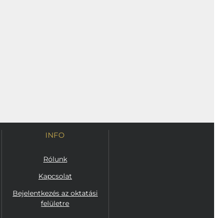
INFO
Rólunk
Kapcsolat
Bejelentkezés az oktatási
felületre