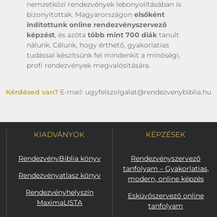
nemzetközi rendezvények lebonyolításában is
bizonyítottak. Magyarországon
elsőként
indítottunk online rendezvényszervező
képzést
, és azóta
több mint 700 diák
tanult
nálunk. Célunk, hogy érthető, gyakorlatias
tudással készítsünk fel mindenkit a minőségi,
profi rendezvények megvalósítására.
Kérdésed van?
E-mail: ugyfelszolgalat@rendezvenybiblia.hu
KIADVÁNYOK
KÉPZÉSEK
RendezvényBiblia könyv
Rendezvényszervező
tanfolyam – Gyakorlatias,
Rendezvényatlasz könyv
modern, online képzés
Rendezvényhelyszín
Esküvőszervező online
MaximaLISTA
tanfolyam