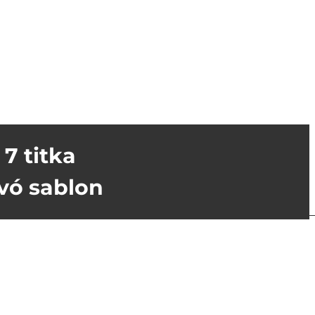
7 titka
vó sablon