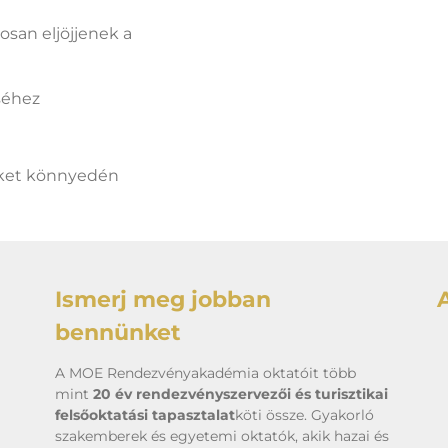
osan eljöjjenek a
séhez
eket könnyedén
Ismerj meg jobban
bennünket
A MOE Rendezvényakadémia oktatóit több
mint
20 év rendezvényszervezői és turisztikai
felsőoktatási tapasztalat
köti össze. Gyakorló
szakemberek és egyetemi oktatók, akik hazai és