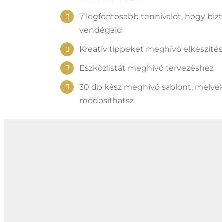
7 legfontosabb tennivalót, hogy bizt
vendégeid
Kreatív tippeket meghívó elkészíté
Eszközlistát meghívó tervezéshez
30 db kész meghívó sablont, mely
módosíthatsz