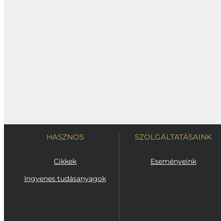
HASZNOS
SZOLGÁLTATÁSAINK
Cikkek
Eseményeink
Ingyenes tudásanyagok