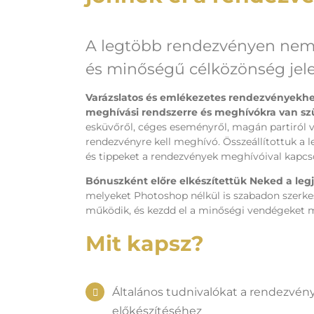
A legtöbb rendezvényen nem 
és minőségű célközönség jel
Varázslatos és emlékezetes rendezvényekhe
meghívási rendszerre és meghívókra van s
esküvőről, céges eseményről, magán partiról 
rendezvényre kell meghívó. Összeállítottuk a 
és tippeket a rendezvények meghívóival kapcs
Bónuszként előre elkészítettük Neked a leg
melyeket Photoshop nélkül is szabadon szerkes
működik, és kezdd el a minőségi vendégeket 
Mit kapsz?
Általános tudnivalókat a rendezvé
előkészítéséhez