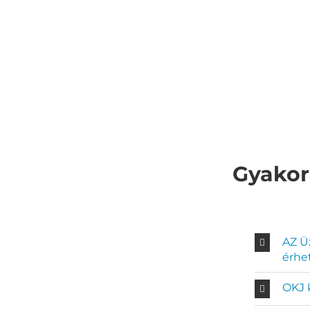
Gyakor
AZ Ü
érhe
OKJ 