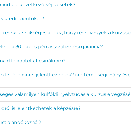
r indul a következő képzésetek?
k kredit pontokat?
en eszköz szükséges ahhoz, hogy részt vegyek a kurzus
elent a 30 napos pénzvisszafizetési garancia?
 majd feladatokat csinálnom?
n feltételekkel jelentkezhetek? (kell érettségi, hány éve
séges valamilyen külföldi nyelvtudás a kurzus elvégzés
ldről is jelentkezhetek a képzésre?
ust ajándékoznál?