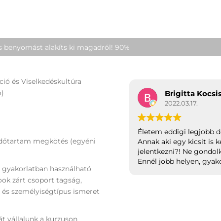
os benyomást alakíts ki magadról!
90%
ió és Viselkedéskultúra
m)
Brigitta Kocsi
2022.03.17.
Életem eddigi legjobb dö
 időtartam megkötés (egyéni
Annak aki egy kicsit is 
jelentkezni?! Ne gondol
Ennél jobb helyen, gyak
+ gyakorlatban használható
sehol nem fog tudni kap
ook zárt csoport tagság,
 és személyiségtípus ismeret
át vállalunk a kurzuson