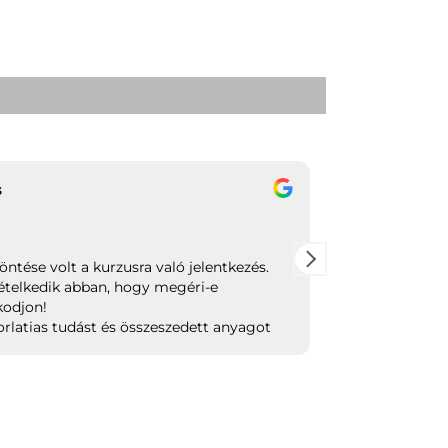
s
Ihász 
2021.10.1
ntése volt a kurzusra való jelentkezés.
Szuper lehető
kételkedik abban, hogy megéri-e
Több kurzust i
kodjon!
véleményem, h
orlatias tudást és összeszedett anyagot
Kérdéseimre mi
ni!
mindenben segí
belefogna vala
hasznos lehet,