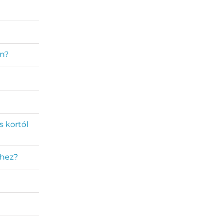
on?
s kortól
éhez?