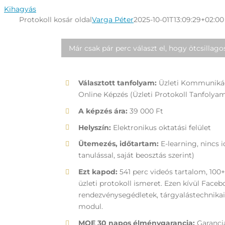
Kihagyás
Protokoll kosár oldal
Varga Péter
2025-10-01T13:09:29+02:00
Már csak pár perc választ el, hogy ötcsillag
Választott tanfolyam:
Üzleti Kommunikác
Online Képzés (Üzleti Protokoll Tanfolya
A képzés ára:
39 000 Ft
Helyszín:
Elektronikus oktatási felület
Ütemezés, időtartam:
E-learning, nincs
tanulással, saját beosztás szerint)
Ezt kapod:
541 perc videós tartalom, 100
üzleti protokoll ismeret. Ezen kívül Faceb
rendezvénysegédletek, tárgyalástechnikai
modul.
MOE 30 napos élménygarancia:
Garanci