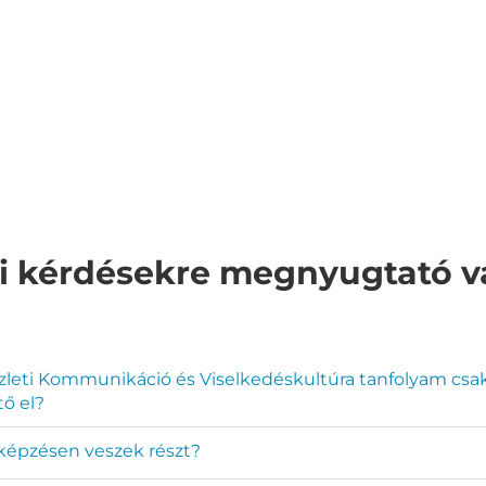
i kérdésekre megnyugtató v
zleti Kommunikáció és Viselkedéskultúra tanfolyam csak
tő el?
képzésen veszek részt?