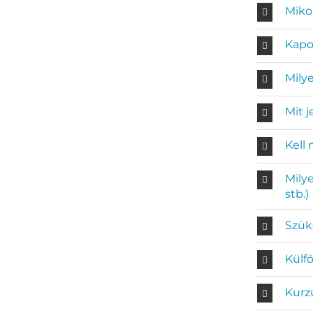
Miko
Kapo
Mily
Mit j
Kell
Milye
stb.)
Szük
Külfö
Kurz