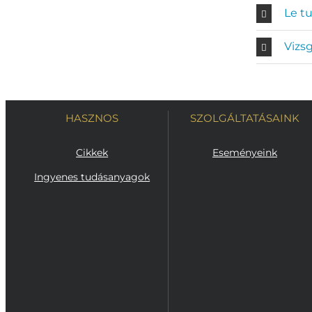
Le t
Vizs
HASZNOS
SZOLGÁLTATÁSAINK
Cikkek
Eseményeink
Ingyenes tudásanyagok