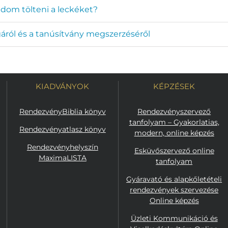
udom tölteni a leckéket?
gáról és a tanúsítvány megszerzéséről
KIADVÁNYOK
KÉPZÉSEK
RendezvényBiblia könyv
Rendezvényszervező
tanfolyam – Gyakorlatias,
Rendezvényatlasz könyv
modern, online képzés
Rendezvényhelyszín
Esküvőszervező online
MaximaLISTA
tanfolyam
Gyáravató és alapkőletételi
rendezvények szervezése
Online képzés
Üzleti Kommunikáció és